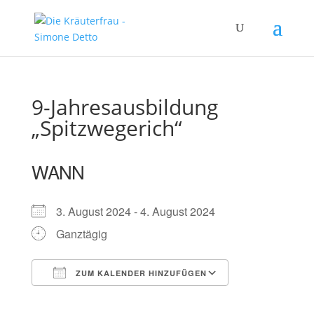
9-Jahresausbildung
„Spitzwegerich“
WANN
3. August 2024 - 4. August 2024
Ganztägig
ZUM KALENDER HINZUFÜGEN
ICS herunterladen
Google Kalender
iCalendar
Office 365
Outlook Live