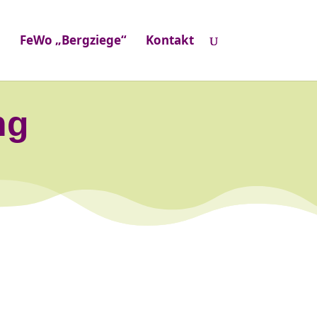
h
FeWo „Bergziege“
Kontakt
ng